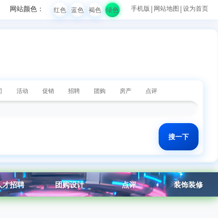
网站颜色：
手机版
|
网站地图
|
设为首页
红色
蓝色
褐色
绿色
司
活动
促销
招聘
团购
房产
点评
人才招聘
团购设计
点评
装饰装修