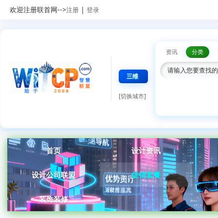
欢迎注册联首网-->
|
注册
登录
资讯
分类
三维
[切换城市]
首页
设计资讯
设计公司联盟
促销套餐
装饰装修