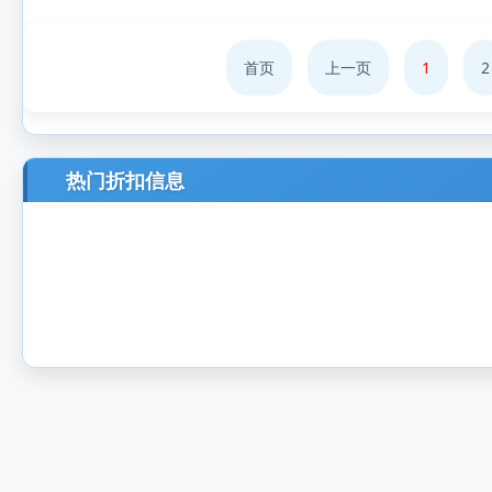
首页
上一页
1
2
热门折扣信息