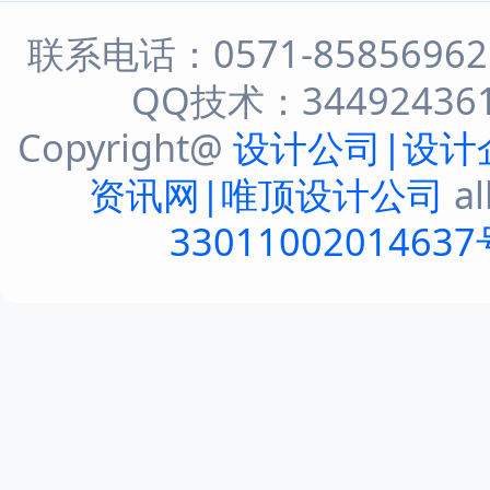
联系电话：0571-8585696
QQ技术：344924361 
Copyright@
设计公司|设计
资讯网|唯顶设计公司
al
33011002014637