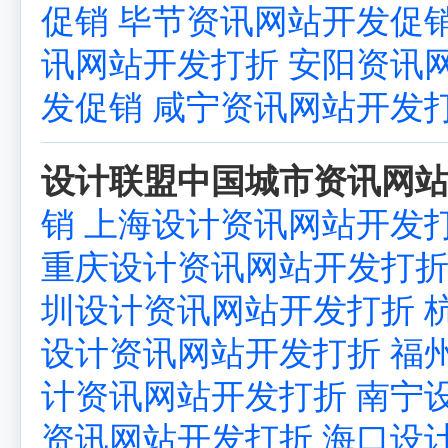
促销
毕节资讯网站开发促
讯网站开发打折
安阳资讯
发促销
咸宁资讯网站开发
设计联盟中国城市资讯网站
销
上海设计资讯网站开发
重庆设计资讯网站开发打
圳设计资讯网站开发打折
设计资讯网站开发打折
福
计资讯网站开发打折
南宁
资讯网站开发打折
海口设