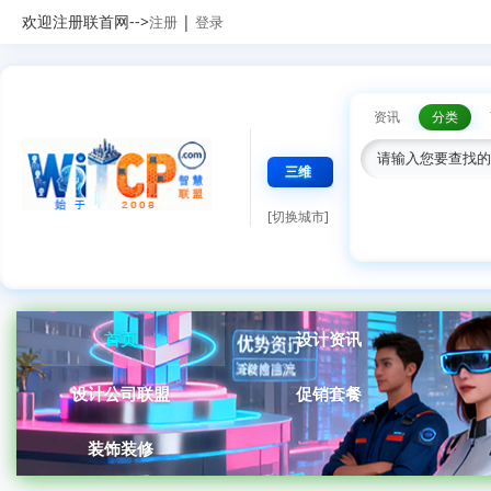
欢迎注册联首网-->
|
注册
登录
资讯
分类
三维
[切换城市]
首页
设计资讯
设计公司联盟
促销套餐
装饰装修