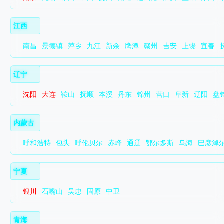
江西
南昌
景德镇
萍乡
九江
新余
鹰潭
赣州
吉安
上饶
宜春
辽宁
沈阳
大连
鞍山
抚顺
本溪
丹东
锦州
营口
阜新
辽阳
盘
内蒙古
呼和浩特
包头
呼伦贝尔
赤峰
通辽
鄂尔多斯
乌海
巴彦淖
宁夏
银川
石嘴山
吴忠
固原
中卫
青海