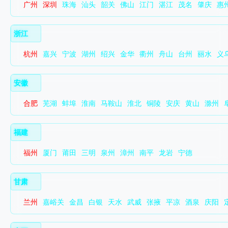
广州
深圳
珠海
汕头
韶关
佛山
江门
湛江
茂名
肇庆
惠
浙江
杭州
嘉兴
宁波
湖州
绍兴
金华
衢州
舟山
台州
丽水
义
安徽
合肥
芜湖
蚌埠
淮南
马鞍山
淮北
铜陵
安庆
黄山
滁州
福建
福州
厦门
莆田
三明
泉州
漳州
南平
龙岩
宁德
甘肃
兰州
嘉峪关
金昌
白银
天水
武威
张掖
平凉
酒泉
庆阳