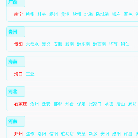
广西
南宁
柳州
桂林
梧州
贵港
钦州
北海
防城港
崇左
百色
贵州
贵阳
六盘水
遵义
安顺
黔南
黔东南
黔西南
毕节
铜仁
海南
海口
三亚
河北
石家庄
沧州
迁安
邯郸
邢台
保定
张家口
承德
唐山
廊坊
河南
郑州
焦作
洛阳
信阳
驻马店
鹤壁
新乡
安阳
濮阳
许昌