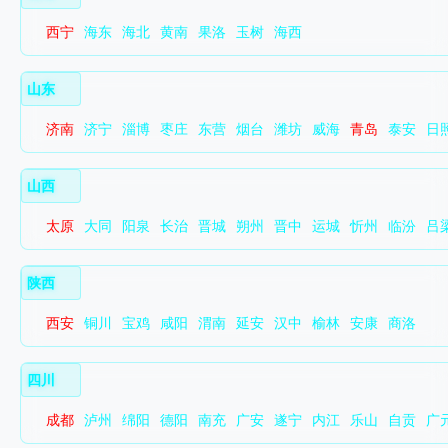
西宁
海东
海北
黄南
果洛
玉树
海西
山东
济南
济宁
淄博
枣庄
东营
烟台
潍坊
威海
青岛
泰安
日
山西
太原
大同
阳泉
长治
晋城
朔州
晋中
运城
忻州
临汾
吕
陕西
西安
铜川
宝鸡
咸阳
渭南
延安
汉中
榆林
安康
商洛
四川
成都
泸州
绵阳
德阳
南充
广安
遂宁
内江
乐山
自贡
广