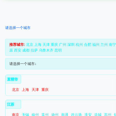
请选择一个城市
推荐城市:
北京
上海
天津
重庆
广州
深圳
杭州
合肥
福州
兰州
南宁
原
西安
成都
拉萨
乌鲁木齐
昆明
请选择一个城市↓
直辖市
北京
上海
天津
重庆
江苏
南京
无锡
徐州
常州
扬州
南通
连云港
淮安
盐城
苏州