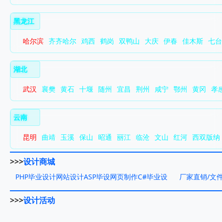
黑龙江
哈尔滨
齐齐哈尔
鸡西
鹤岗
双鸭山
大庆
伊春
佳木斯
七台
湖北
武汉
襄樊
黄石
十堰
随州
宜昌
荆州
咸宁
鄂州
黄冈
孝
云南
昆明
曲靖
玉溪
保山
昭通
丽江
临沧
文山
红河
西双版纳
>>>
设计商城
PHP毕业设计网站设计ASP毕设网页制作C#毕业设
厂家直销/文件
计网..
>>>
设计活动