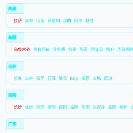
西藏
拉萨
昌都
山南
日喀则
那曲
阿里
林芝
新疆
乌鲁木齐
克拉玛依
吐鲁番
哈密
和田
阿克苏
喀什
巴音郭
吉林
长春
吉林
四平
辽源
通化
白山
松原
白城
延边
湖南
长沙
株洲
湘潭
衡阳
邵阳
岳阳
常德
张家界
益阳
郴州
广东