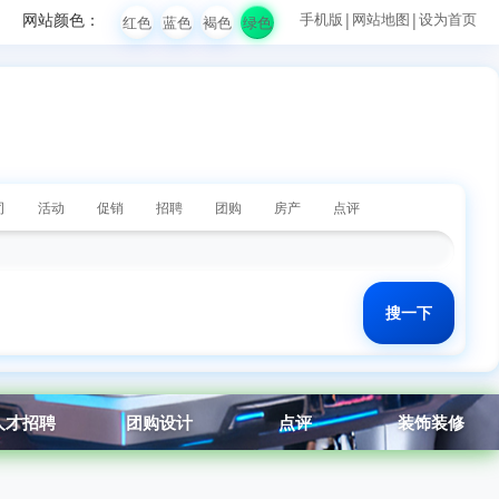
网站颜色：
手机版
|
网站地图
|
设为首页
红色
蓝色
褐色
绿色
司
活动
促销
招聘
团购
房产
点评
人才招聘
团购设计
点评
装饰装修