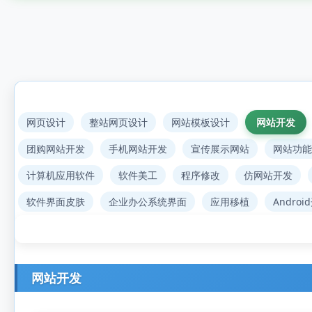
网页设计
整站网页设计
网站模板设计
网站开发
团购网站开发
手机网站开发
宣传展示网站
网站功能
计算机应用软件
软件美工
程序修改
仿网站开发
软件界面皮肤
企业办公系统界面
应用移植
Androi
网站开发