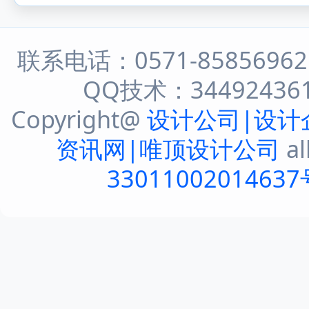
联系电话：0571-8585696
QQ技术：344924361 
Copyright@
设计公司|设计
资讯网|唯顶设计公司
al
33011002014637