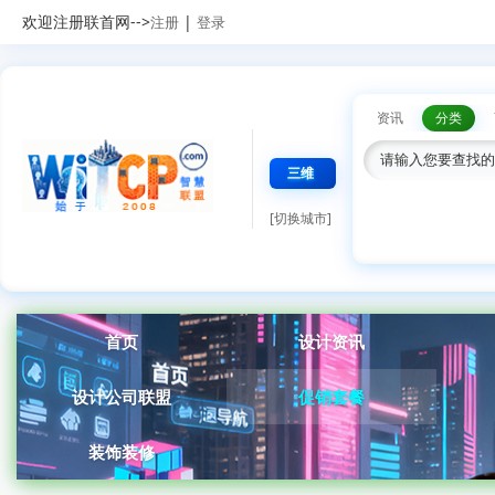
欢迎注册联首网-->
|
注册
登录
资讯
分类
三维
[切换城市]
首页
设计资讯
设计公司联盟
促销套餐
装饰装修