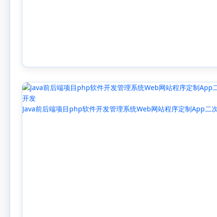
Java前后端项目php软件开发管理系统Web网站程序定制App二