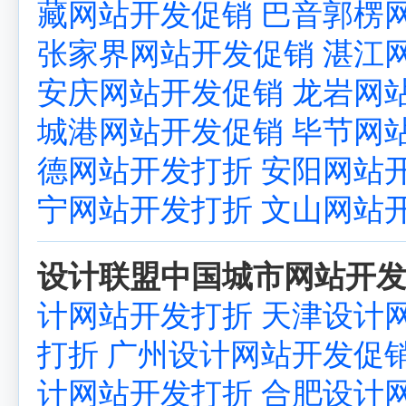
藏网站开发促销
巴音郭楞
张家界网站开发促销
湛江
安庆网站开发促销
龙岩网
城港网站开发促销
毕节网
德网站开发打折
安阳网站
宁网站开发打折
文山网站
设计联盟中国城市网站开发
计网站开发打折
天津设计
打折
广州设计网站开发促
计网站开发打折
合肥设计