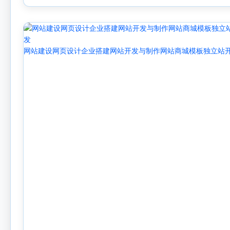
网站建设网页设计企业搭建网站开发与制作网站商城模板独立站