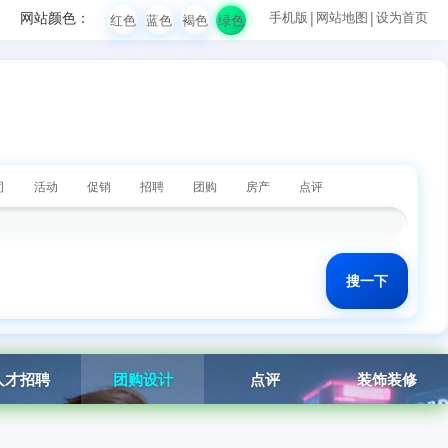
网站颜色：
手机版
|
网站地图
|
设为首页
红色
蓝色
褐色
绿色
司
活动
促销
招聘
团购
房产
点评
人才招聘
团购设计
点评
装饰装修