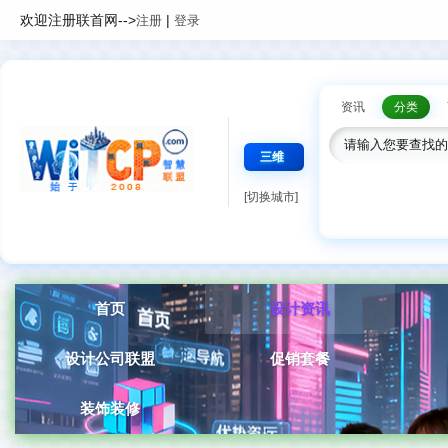
欢迎注册联首网-->
|
注册
登录
资讯
分类
三维
[切换城市]
首页
设计资讯
设计公司联盟
促销套餐
装饰装修