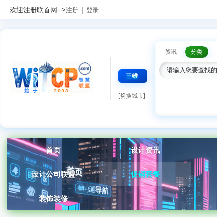
欢迎注册联首网-->
|
注册
登录
资讯
分类
三维
[切换城市]
首页
设计资讯
设计公司联盟
促销套餐
装饰装修