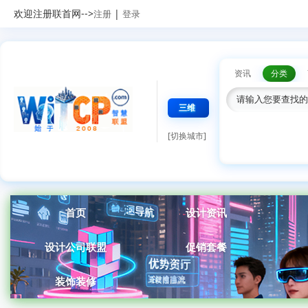
欢迎注册联首网-->
|
注册
登录
资讯
分类
三维
[切换城市]
首页
设计资讯
设计公司联盟
促销套餐
装饰装修