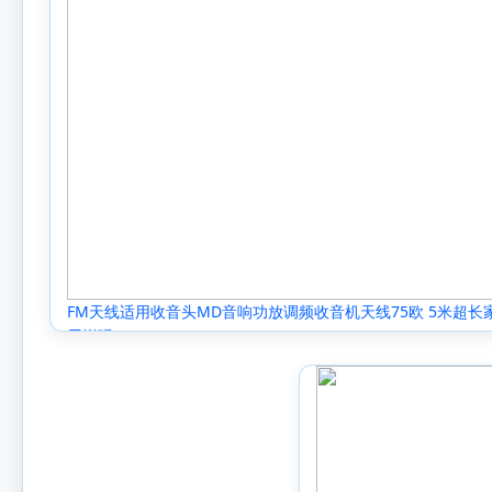
FM天线适用收音头MD音响功放调频收音机天线75欧 5米超长
用增强