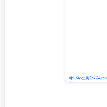
爬虫饲养盒爬宠饲养箱蜘
水盆