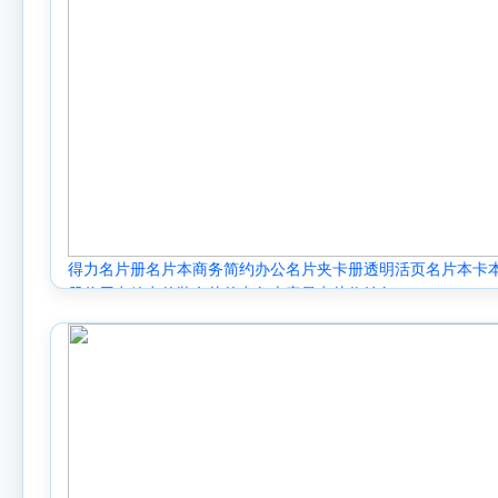
得力名片册名片本商务简约办公名片夹卡册透明活页名片本卡
册信用卡放卡的装名片的卡包大容量卡片收纳包