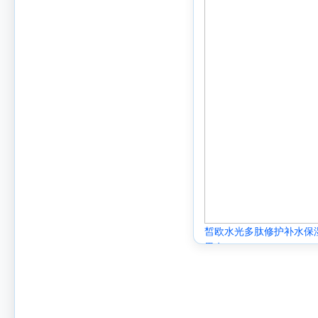
皙欧水光多肽修护补水保
男女