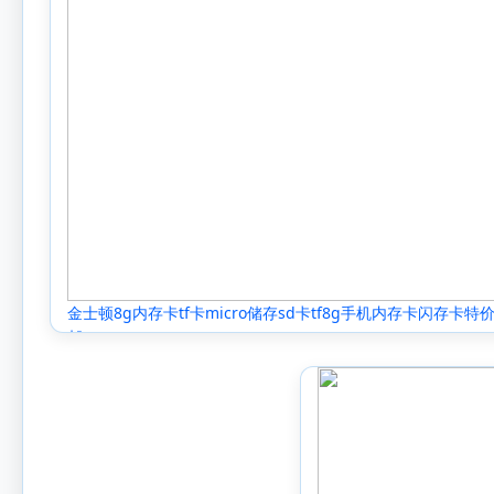
金士顿8g内存卡tf卡micro储存sd卡tf8g手机内存卡闪存卡特
邮.