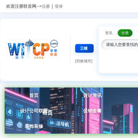
欢迎注册联首网-->
|
注册
登录
资讯
分类
三维
[切换城市]
首页
设计资讯
设计公司联盟
促销套餐
装饰装修