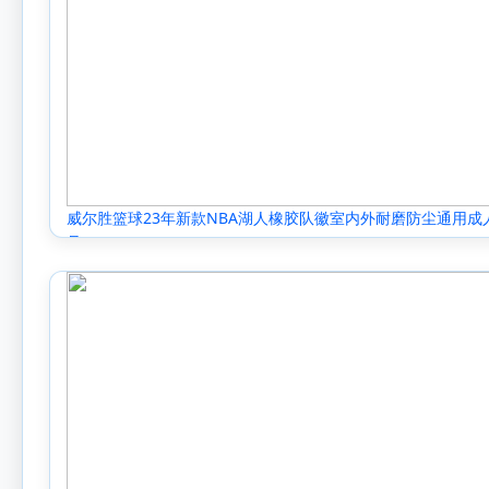
威尔胜篮球23年新款NBA湖人橡胶队徽室内外耐磨防尘通用成
号