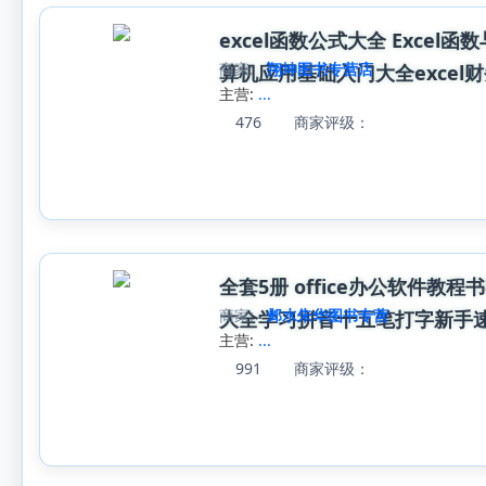
excel函数公式大全 Excel函
商家:
翔坤图书专营店
算机应用基础入门大全excel
主营:
...
476
商家评级：
全套5册 office办公软件教
商家:
邺水朱华图书专营
大全学习拼音十五笔打字新手
主营:
...
991
商家评级：