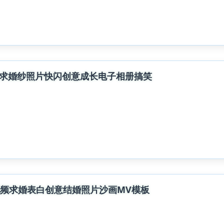
婚求婚纱照片快闪创意成长电子相册搞笑
视频求婚表白创意结婚照片沙画MV模板