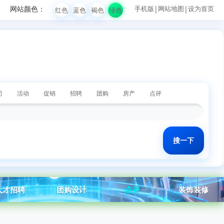
网站颜色：
手机版
|
网站地图
|
设为首页
红色
蓝色
褐色
绿色
司
活动
促销
招聘
团购
房产
点评
人才招聘
团购设计
点评
装饰装修