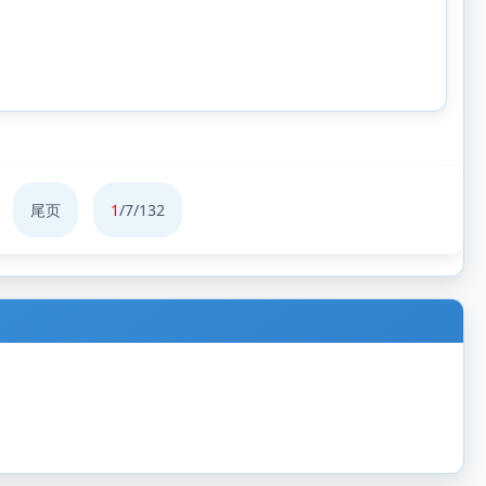
尾页
1
/7/132