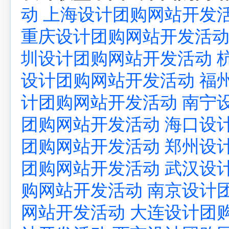
动
上海设计团购网站开发
重庆设计团购网站开发活
圳设计团购网站开发活动
设计团购网站开发活动
福
计团购网站开发活动
南宁
团购网站开发活动
海口设
团购网站开发活动
郑州设
团购网站开发活动
武汉设
购网站开发活动
南京设计
网站开发活动
大连设计团