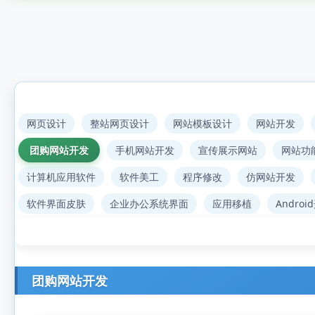
网页设计
整站网页设计
网站模板设计
网站开发
团购网站开发
手机网站开发
宣传展示网站
网站功
计算机应用软件
软件美工
程序修改
仿网站开发
软件界面皮肤
企业办公系统界面
应用移植
Androi
团购网站开发