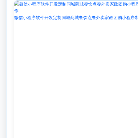
微信小程序软件开发定制同城商城餐饮点餐外卖家政团购小程序