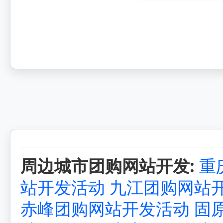
周边城市团购网站开发:
重
站开发活动
九江团购网站
赤峰团购网站开发活动
固