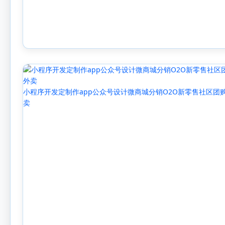
小程序开发定制作app公众号设计微商城分销O2O新零售社区团
卖