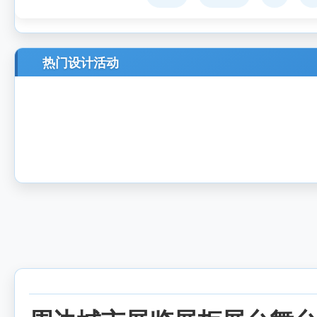
热门设计活动