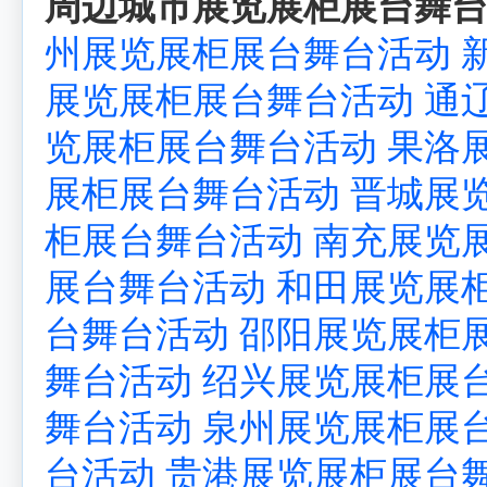
周边城市展览展柜展台舞台
州展览展柜展台舞台活动
展览展柜展台舞台活动
通
览展柜展台舞台活动
果洛
展柜展台舞台活动
晋城展
柜展台舞台活动
南充展览
展台舞台活动
和田展览展
台舞台活动
邵阳展览展柜
舞台活动
绍兴展览展柜展
舞台活动
泉州展览展柜展
台活动
贵港展览展柜展台