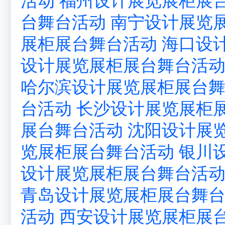
台舞台活动
南宁设计展览
展柜展台舞台活动
海口设
设计展览展柜展台舞台活
哈尔滨设计展览展柜展台
台活动
长沙设计展览展柜
展台舞台活动
沈阳设计展
览展柜展台舞台活动
银川
设计展览展柜展台舞台活
青岛设计展览展柜展台舞
活动
西安设计展览展柜展