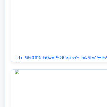
方中山胡辣汤正宗清真速食汤袋装微辣大众牛肉味河南郑州特
小吃