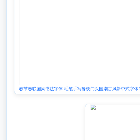
春节春联国风书法字体 毛笔手写餐饮门头国潮古风新中式字体P
AI