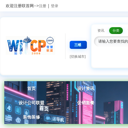
欢迎注册联首网-->
|
注册
登录
资讯
分类
三维
[切换城市]
首页
设计资讯
设计公司联盟
促销套餐
装饰装修