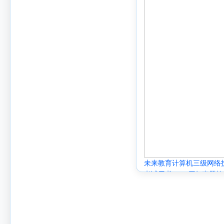
未来教育计算机三级网络技
考试用书2021历年真题
题习题集