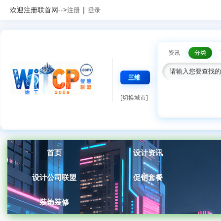
欢迎注册联首网-->
|
注册
登录
资讯
分类
三维
[切换城市]
首页
设计资讯
设计公司联盟
促销套餐
装饰装修