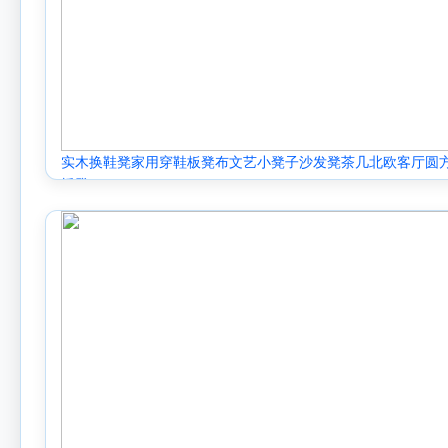
实木换鞋凳家用穿鞋板凳布文艺小凳子沙发凳茶几北欧客厅圆
矮凳.