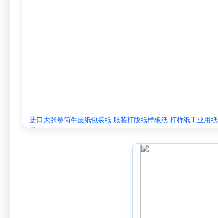
进口大张卷筒牛皮纸包装纸 服装打版纸样板纸 打样纸工业用纸
发