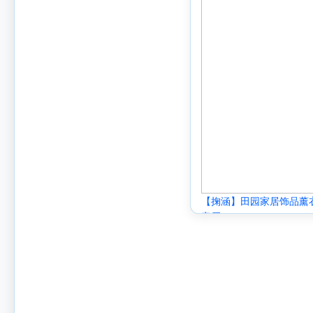
【掬涵】田园家居饰品薰
客厅