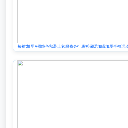
短袖t恤男V领纯色秋装上衣服修身打底衫保暖加绒加厚半袖运
体恤.