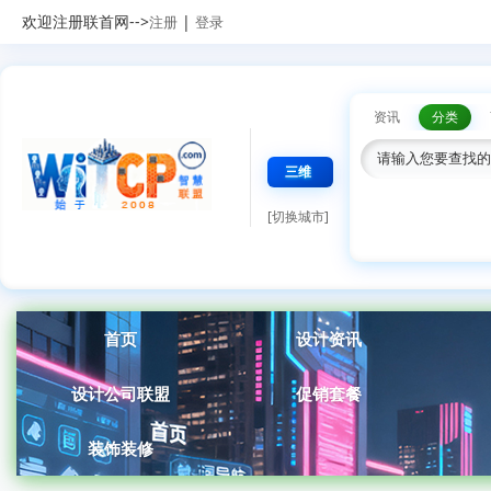
欢迎注册联首网-->
|
注册
登录
资讯
分类
三维
[切换城市]
首页
设计资讯
设计公司联盟
促销套餐
装饰装修