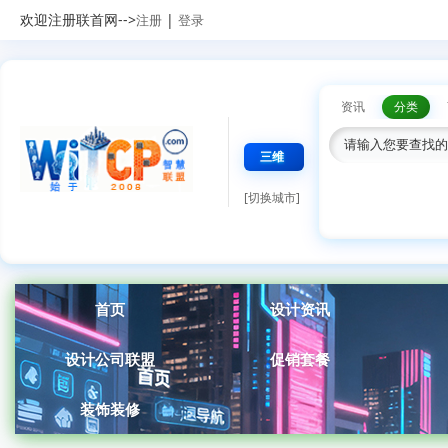
欢迎注册联首网-->
|
注册
登录
资讯
分类
三维
[切换城市]
首页
设计资讯
设计公司联盟
促销套餐
装饰装修