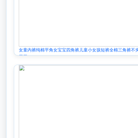
女童内裤纯棉平角女宝宝四角裤儿童小女孩短裤全棉三角裤不
屁屁