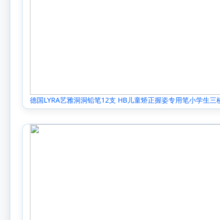
德国LYRA艺雅洞洞铅笔12支 HB儿童矫正握姿专用笔小学生三