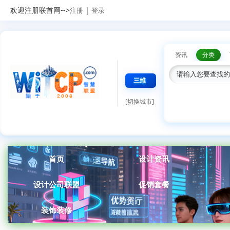
欢迎注册联首网-->
|
注册
登录
资讯
分类
三维
[切换城市]
首页
设计资讯
设计公司联盟
促销套餐
装饰装修