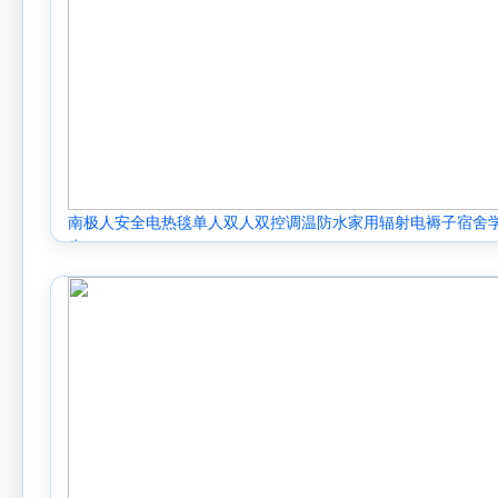
南极人安全电热毯单人双人双控调温防水家用辐射电褥子宿舍
生.