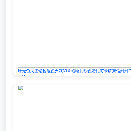
珠光色火漆蜡粒混色火漆印章蜡粒北欧色婚礼贺卡请柬信封封
火漆