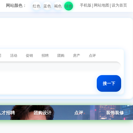
网站颜色：
手机版
|
网站地图
|
设为首页
红色
蓝色
褐色
绿色
司
活动
促销
招聘
团购
房产
点评
人才招聘
团购设计
点评
装饰装修