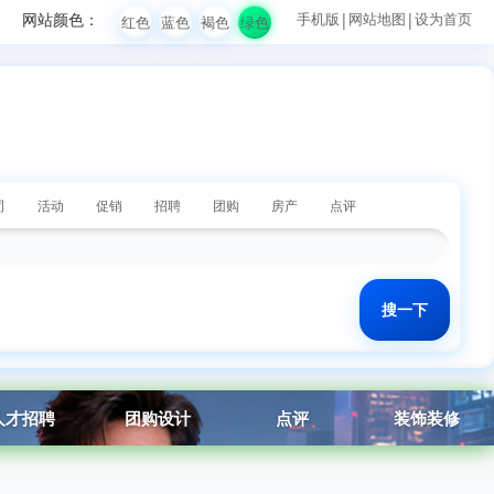
网站颜色：
手机版
|
网站地图
|
设为首页
红色
蓝色
褐色
绿色
司
活动
促销
招聘
团购
房产
点评
人才招聘
团购设计
点评
装饰装修