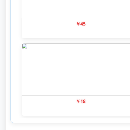
￥
45
￥
18