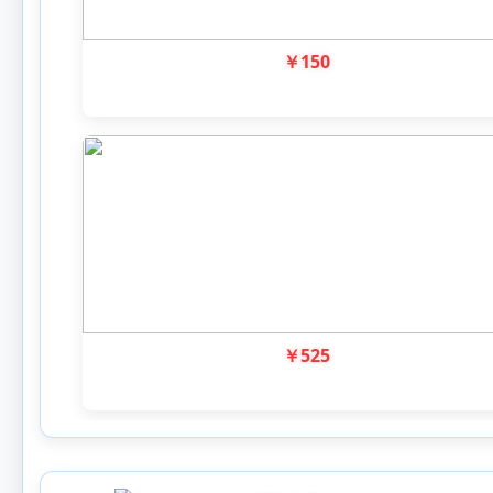
￥
150
￥
525