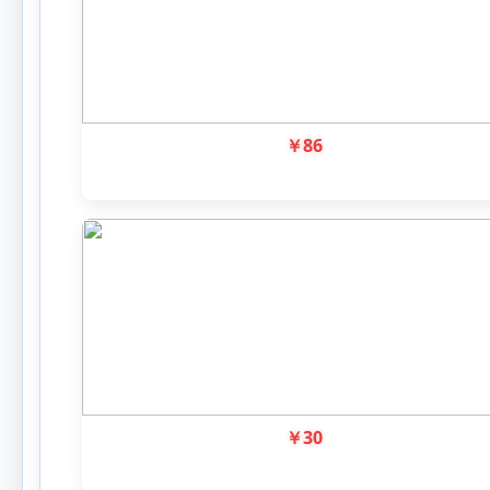
￥
86
￥
30