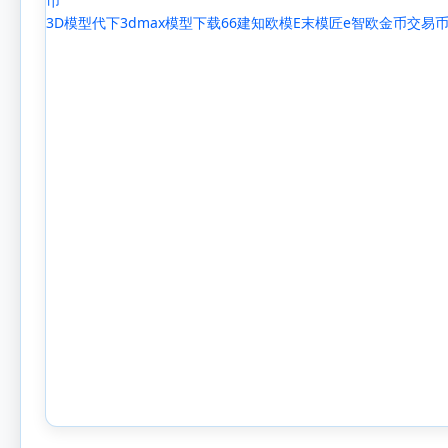
3D模型代下3dmax模型下载66建知欧模E末模匠e智欧金币交易