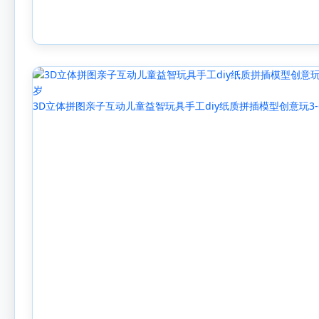
3D立体拼图亲子互动儿童益智玩具手工diy纸质拼插模型创意玩3-